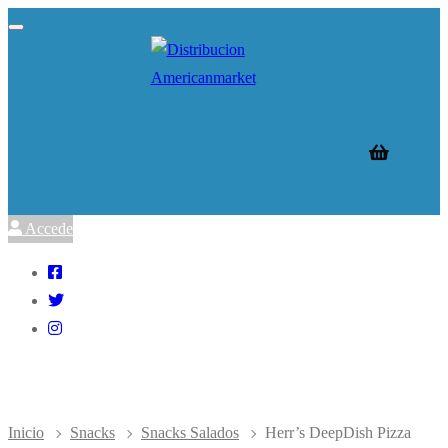
Ir
Menú
Cerrar
al
contenido
Accede
Inicio
Snacks
Snacks Salados
Herr’s DeepDish Pizza