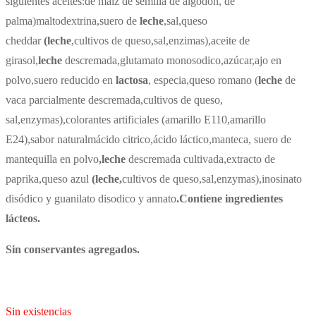
siguientes aceites:de maiz de semilla de algodón, de
palma)maltodextrina,suero de
leche
,sal,queso
cheddar
(leche
,cultivos de queso,sal,enzimas),aceite de
girasol,
leche
descremada,glutamato monosodico,azúcar,ajo en
polvo,suero reducido en
lactosa
, especia,queso romano (
leche
de
vaca parcialmente descremada,cultivos de queso,
sal,enzymas),colorantes artificiales (amarillo E110,amarillo
E24),sabor naturalmácido citrico,ácido láctico,manteca, suero de
mantequilla en polvo
,leche
descremada cultivada,extracto de
paprika,queso azul
(leche,
cultivos de queso,sal,enzymas),inosinato
disódico y guanilato disodico y annato
.Contiene ingredientes
lácteos.
Sin conservantes agregados.
Sin existencias