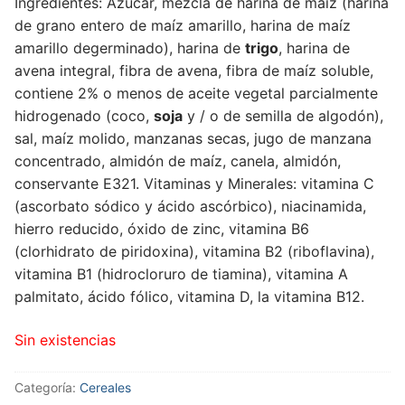
Ingredientes: Azúcar, mezcla de harina de maíz (harina
de grano entero de maíz amarillo, harina de maíz
amarillo degerminado), harina de
trigo
, harina de
avena integral, fibra de avena, fibra de maíz soluble,
contiene 2% o menos de aceite vegetal parcialmente
hidrogenado (coco,
soja
y / o de semilla de algodón),
sal, maíz molido, manzanas secas, jugo de manzana
concentrado, almidón de maíz, canela, almidón,
conservante E321. Vitaminas y Minerales: vitamina C
(ascorbato sódico y ácido ascórbico), niacinamida,
hierro reducido, óxido de zinc, vitamina B6
(clorhidrato de piridoxina), vitamina B2 (riboflavina),
vitamina B1 (hidrocloruro de tiamina), vitamina A
palmitato, ácido fólico, vitamina D, la vitamina B12.
Sin existencias
Categoría:
Cereales