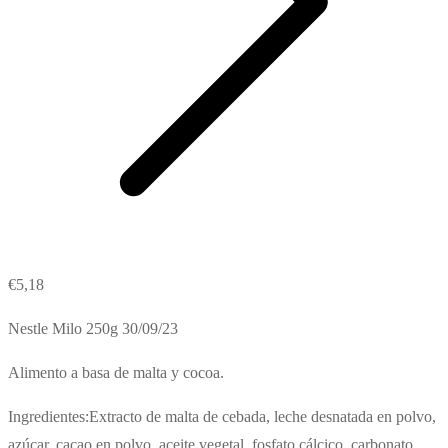
€
5,18
Nestle Milo 250g 30/09/23
Alimento a basa de malta y cocoa.
Ingredientes:Extracto de malta de cebada, leche desnatada en polvo,
azúcar, cacao en polvo, aceite vegetal, fosfato cálcico, carbonato