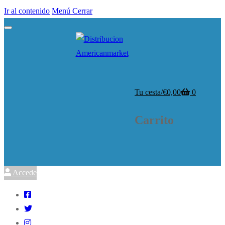
Ir al contenido
Menú
Cerrar
Tu cesta
/
€
0,00
0
Carrito
Accede