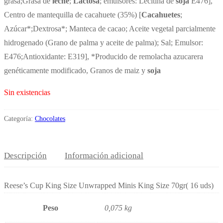
grasa;Grasa de
leche
;
Lactosa
; emulsores: Lecitina de
soja
E476],
Centro de mantequilla de cacahuete (35%) [
Cacahuetes
;
Azúcar*;Dextrosa*; Manteca de cacao; Aceite vegetal parcialmente
hidrogenado (Grano de palma y aceite de palma); Sal; Emulsor:
E476;Antioxidante: E319], *Producido de remolacha azucarera
genéticamente modificado, Granos de maiz y
soja
Sin existencias
Categoría:
Chocolates
Descripción
Información adicional
Reese’s Cup King Size Unwrapped Minis King Size 70gr( 16 uds)
Peso
0,075 kg