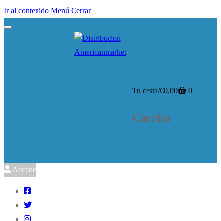
Ir al contenido
Menú
Cerrar
Tu cesta
/
€
0,00
0
Carrito
Accede