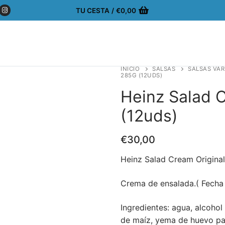
TU CESTA
/
€
0,00
INICIO
SALSAS
SALSAS VAR
285G (12UDS)
Heinz Salad 
(12uds)
€
30,00
Heinz Salad Cream Origina
Crema de ensalada.( Fecha
Ingredientes: agua, alcohol
de maíz, yema de huevo pas