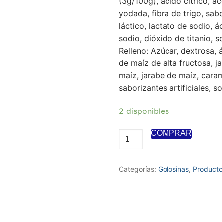
(3g/100g), ácido cítrico, ac
yodada, fibra de trigo, sabo
láctico, lactato de sodio, 
sodio, dióxido de titanio, s
Relleno: Azúcar, dextrosa, á
de maíz de alta fructosa, j
maíz, jarabe de maíz, cara
saborizantes artificiales, s
2 disponibles
COMPRAR
Categorías:
Golosinas
,
Producto