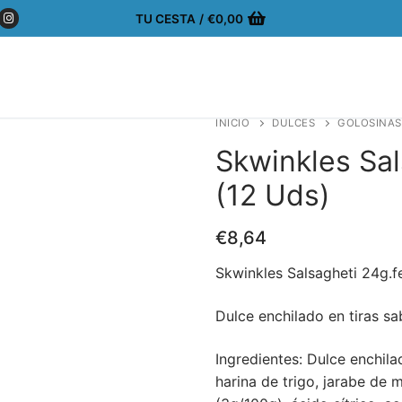
TU CESTA
/
€
0,00
INICIO
DULCES
GOLOSINAS
Skwinkles Sa
(12 Uds)
€
8,64
Skwinkles Salsagheti 24g.
Dulce enchilado en tiras sa
Ingredientes: Dulce enchila
harina de trigo, jarabe de m