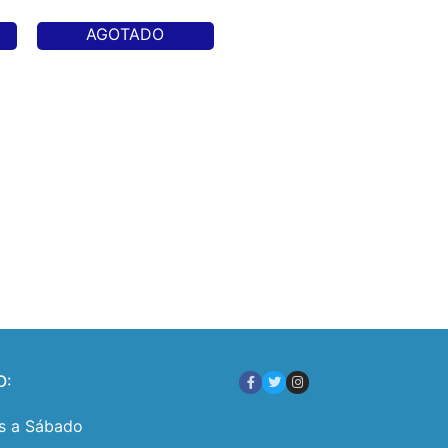
AGOTADO
O:
s a Sábado