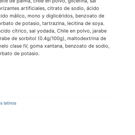
eite de palma, chile en polvo, glicerina, sal
rizantes artificiales, citrato de sodio, ácido
ácido málico, mono y diglicéridos, benzoato de
orbato de potasio, tartrazina, lecitina de soya.
cido cítrico, sal yodada, Chile en polvo, jarabe
arabe de sorbitol (0.4g/100g), maltodextrina de
melo clase IV, goma xantana, benzoato de sodio,
orbato de potasio.
s latinos