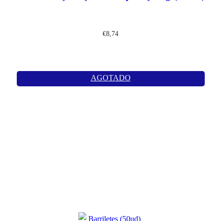
€
8,74
AGOTADO