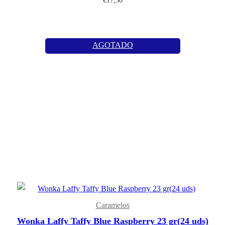
€
17,50
AGOTADO
Caramelos
Wonka Laffy Taffy Blue Raspberry 23 gr(24 uds)